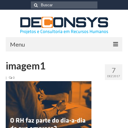
Buscar
por:
Menu
Home
imagem1
7
Sobre a Empresa
DEZ 2017
|
0
Serviços
Treinamentos
Projetos específicos
Consultoria de RH