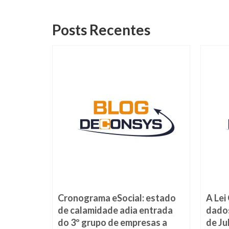
Posts Recentes
Cronograma eSocial: estado
A Lei
de calamidade adia entrada
dados
embro de 2019
do 3º grupo de empresas a
de Ju
 podem ser