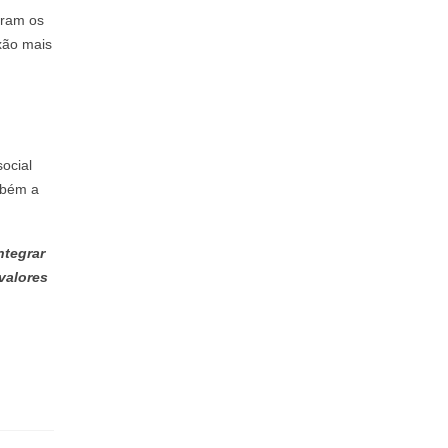
gram os
xão mais
ocial
mbém a
ntegrar
valores