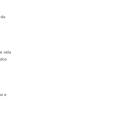
 da
e vida
 dos
as e