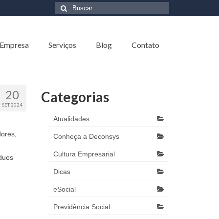
Buscar
por:
 Empresa
Serviços
Blog
Contato
20
Categorias
SET 2024
Atualidades
dores,
Conheça a Deconsys
e
Cultura Empresarial
íduos
Dicas
eSocial
Previdência Social