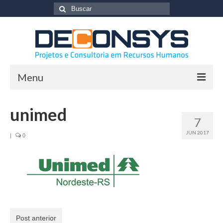
Buscar
por:
Menu
Home
unimed
7
Sobre a Empresa
JUN 2017
|
0
Serviços
Treinamentos
Projetos específicos
Consultoria de RH
Post anterior