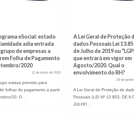
grama eSocial: estado
A Lei Geral de Proteção 
lamidade adia entrada
dados Pessoais Lei 13.85
 grupo de empresas a
de Julho de 2019 ou “LGP
arem Folha de Pagamento
que entrará em vigor em
etembro/2020
Agosto/2020. Qual o
envolvimento do RH?
11 de junho de 2020
29 de janei
rupo estava previsto para
tir folhas de pagamento a partir
A Lei Geral de Proteção de dad
embro/20. O...
Pessoais (LEI Nº 13.853, DE 8 
JULHO...