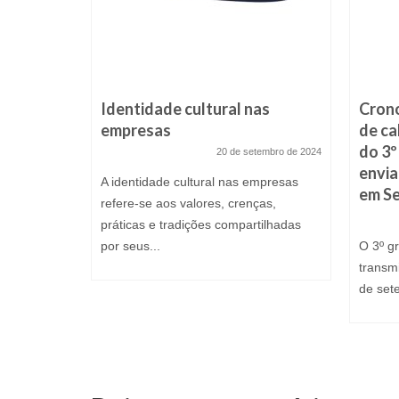
9.20 –
Identidade cultural nas
Crono
empresas
de ca
do 3º
janeiro de 2020
20 de setembro de 2024
envi
20
A identidade cultural nas empresas
em S
ento a ser
refere-se aos valores, crenças,
o de...
práticas e tradições compartilhadas
por seus...
O 3º g
transmi
de set